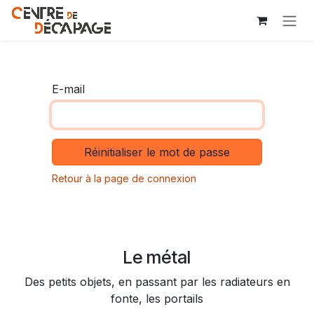
Se rendre au contenu
E-mail
Réinitialiser le mot de passe
Retour à la page de connexion
Le métal
Des petits objets, en passant par les radiateurs en
fonte, les portails