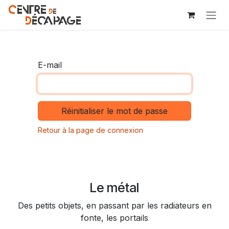
Se rendre au contenu
E-mail
Réinitialiser le mot de passe
Retour à la page de connexion
Le métal
Des petits objets, en passant par les radiateurs en
fonte, les portails