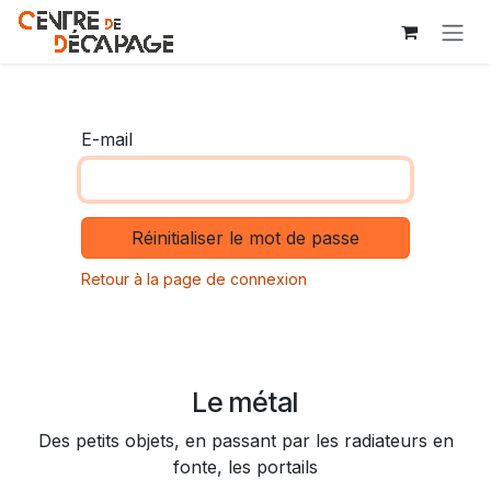
Se rendre au contenu
E-mail
Réinitialiser le mot de passe
Retour à la page de connexion
Le métal
Des petits objets, en passant par les radiateurs en
fonte, les portails