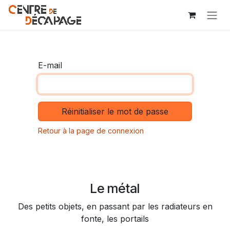
Se rendre au contenu
E-mail
Réinitialiser le mot de passe
Retour à la page de connexion
Le métal
Des petits objets, en passant par les radiateurs en
fonte, les portails