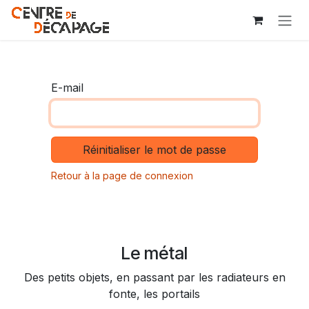
Se rendre au contenu
E-mail
Réinitialiser le mot de passe
Retour à la page de connexion
Le métal
Des petits objets, en passant par les radiateurs en
fonte, les portails