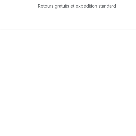
Se rendre au contenu
Retours gratuits et expédition standard
Accueil
L'équipe
Boutique
Services
T