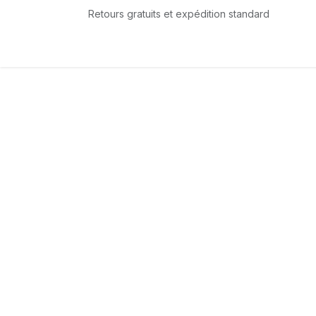
Se rendre au contenu
Retours gratuits et expédition standard
Accueil
L'équipe
Boutique
Services
T