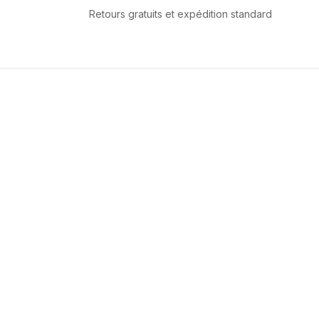
Se rendre au contenu
Retours gratuits et expédition standard
Accueil
L'équipe
Boutique
Services
T