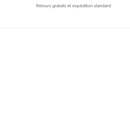
Se rendre au contenu
Retours gratuits et expédition standard
Accueil
L'équipe
Boutique
Services
T