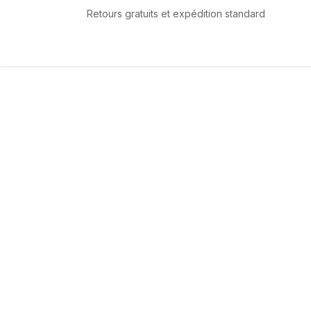
Se rendre au contenu
Retours gratuits et expédition standard
Accueil
L'équipe
Boutique
Services
T