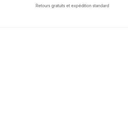
Se rendre au contenu
Retours gratuits et expédition standard
Accueil
L'équipe
Boutique
Services
T