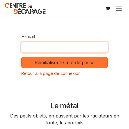
Se rendre au contenu
E-mail
Réinitialiser le mot de passe
Retour à la page de connexion
Le métal
Des petits objets, en passant par les radiateurs en
fonte, les portails