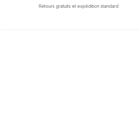
Se rendre au contenu
Retours gratuits et expédition standard
Accueil
L'équipe
Boutique
Services
T