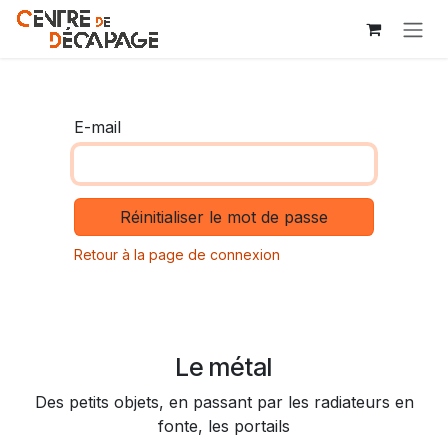
Se rendre au contenu
E-mail
Réinitialiser le mot de passe
Retour à la page de connexion
Le métal
Des petits objets, en passant par les radiateurs en
fonte, les portails