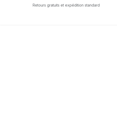
Se rendre au contenu
Retours gratuits et expédition standard
Accueil
L'équipe
Boutique
Services
T