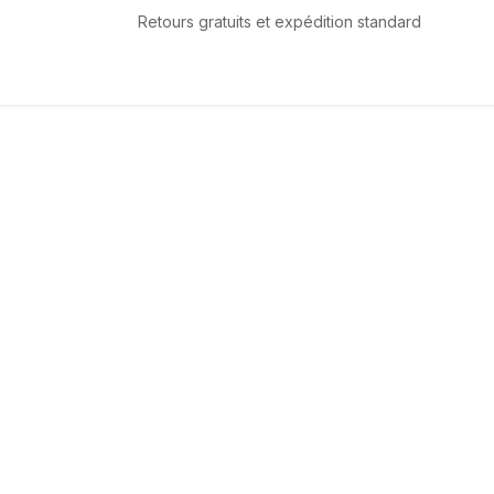
Se rendre au contenu
Retours gratuits et expédition standard
Accueil
L'équipe
Boutique
Services
T