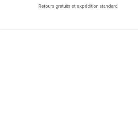
Se rendre au contenu
Retours gratuits et expédition standard
Accueil
L'équipe
Boutique
Services
T